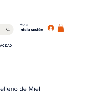
atis!
Hola
Inicia sesión
VACIDAD
elleno de Miel