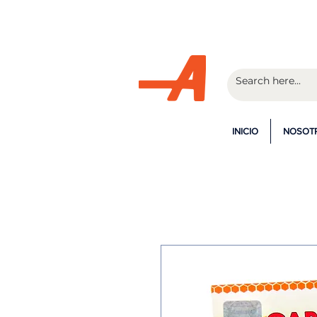
¡En la c
INICIO
NOSOT