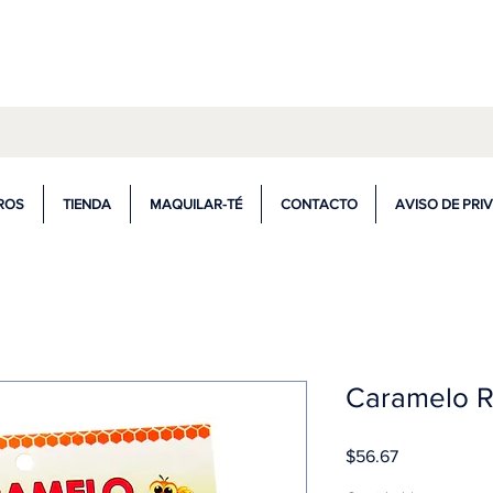
ompra de $599.00 ó más tienes envío gr
ROS
TIENDA
MAQUILAR-TÉ
CONTACTO
AVISO DE PRI
Caramelo R
Precio
$56.67