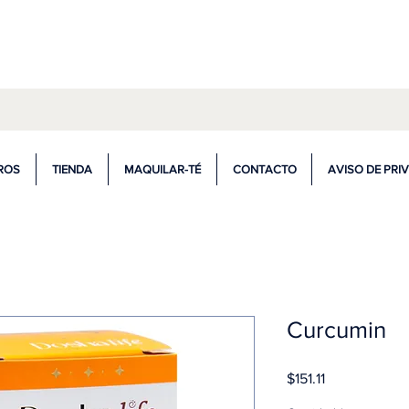
ompra de $599.00 ó más tienes envío gr
ROS
TIENDA
MAQUILAR-TÉ
CONTACTO
AVISO DE PRI
Curcumin
Precio
$151.11