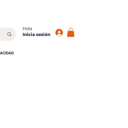
atis!
Hola
Inicia sesión
VACIDAD