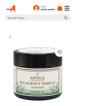
Hola
Inicia sesión
¡En la compra de $599.00 ó más tienes envío gratis!