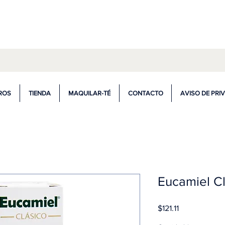
ompra de $599.00 ó más tienes envío gr
ROS
TIENDA
MAQUILAR-TÉ
CONTACTO
AVISO DE PRI
Eucamiel Cl
Precio
$121.11