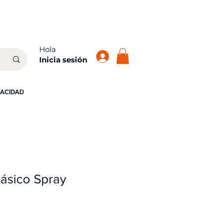
atis!
Hola
Inicia sesión
VACIDAD
ásico Spray