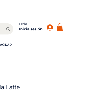
atis!
Hola
Inicia sesión
VACIDAD
ia Latte