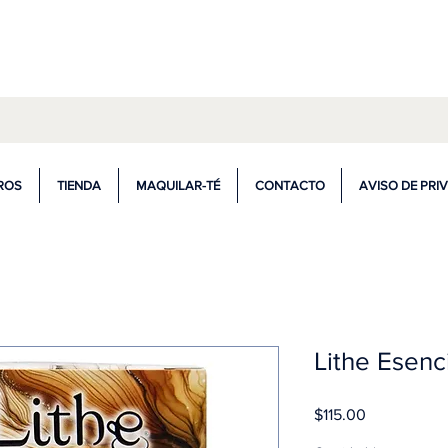
ompra de $599.00 ó más tienes envío gr
ROS
TIENDA
MAQUILAR-TÉ
CONTACTO
AVISO DE PRI
Lithe Esenc
Precio
$115.00