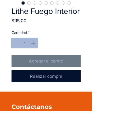
Lithe Fuego Interior
Precio
$115.00
Cantidad
*
Agregar al carrito
Realizar compra
Contáctanos
+52 55 545 596 39
ventas@pmanahuac.com