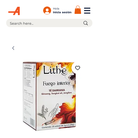
Hola
Inicia sesión
¡En la compra de $599.00 ó más tienes envío gratis!