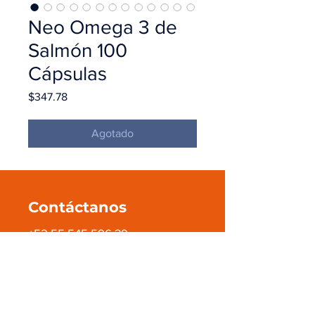
Neo Omega 3 de
Salmón 100
Cápsulas
Precio
$347.78
Agotado
Contáctanos
+52 55 545 596 39
ventas@pmanahuac.com
Legales
Aviso de privacidad