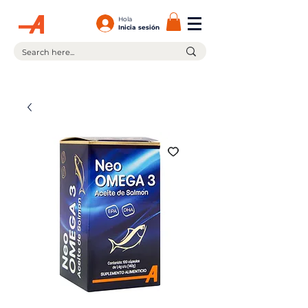
Hola
Inicia sesión
¡En la compra de $599.00 ó más tienes envío gratis!