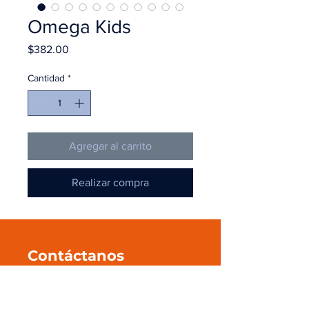
Omega Kids
Precio
$382.00
Cantidad
*
Agregar al carrito
Realizar compra
Contáctanos
+52 55 545 596 39
ventas@pmanahuac.com