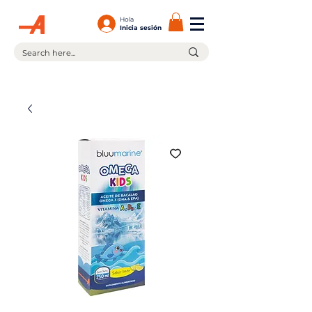
Hola
Inicia sesión
¡En la compra de $599.00 ó más tienes envío gratis!