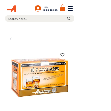
Hola
Inicia sesión
¡En la compra de $599.00 ó más tienes envío gratis!