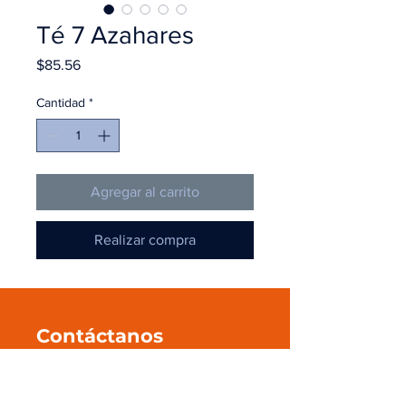
Té 7 Azahares
Precio
$85.56
Cantidad
*
Agregar al carrito
Realizar compra
Contáctanos
+52 55 545 596 39
ventas@pmanahuac.com