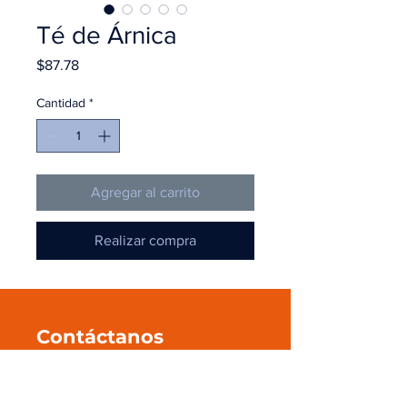
Té de Árnica
Precio
$87.78
Cantidad
*
Agregar al carrito
Realizar compra
Contáctanos
+52 55 545 596 39
ventas@pmanahuac.com