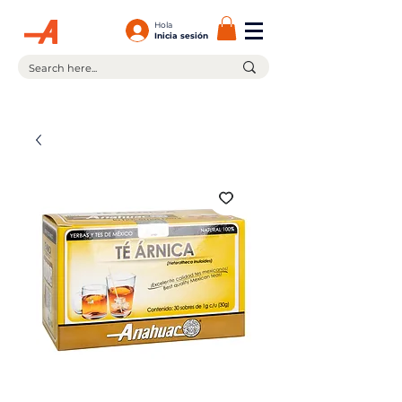
Hola
Inicia sesión
¡En la compra de $599.00 ó más tienes envío gratis!