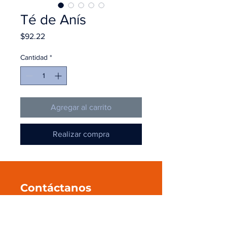
Té de Anís
Precio
$92.22
Cantidad
*
Agregar al carrito
Realizar compra
Contáctanos
+52 55 545 596 39
ventas@pmanahuac.com