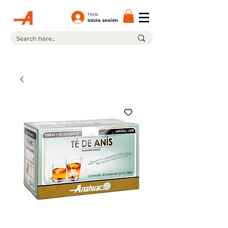
Hola
Inicia sesión
¡En la compra de $599.00 ó más tienes envío gratis!