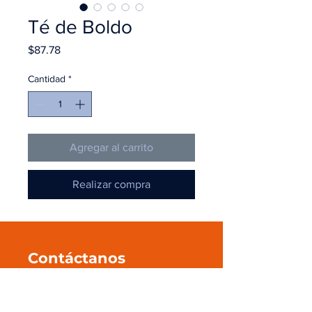
Té de Boldo
Precio
$87.78
Cantidad
*
Agregar al carrito
Realizar compra
Contáctanos
+52 55 545 596 39
ventas@pmanahuac.com