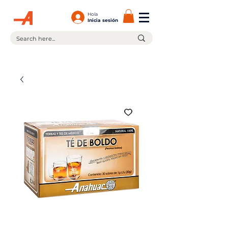
Hola
Inicia sesión
¡En la compra de $599.00 ó más tienes envío gratis!