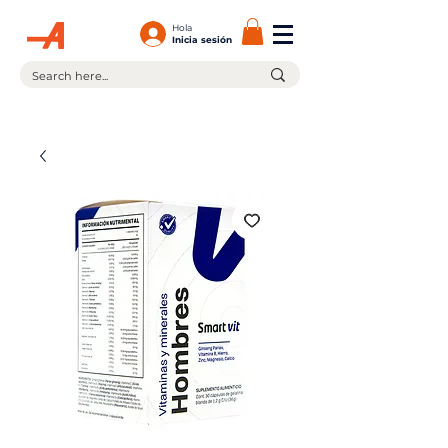
Hola
Inicia sesión
¡En la compra de $599.00 ó más tienes envío gratis!